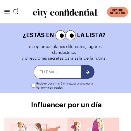
RECIBIR
SECRETOS
¿ESTÁS EN
LA LISTA?
Te soplamos planes diferentes, lugares
clandestinos
y direcciones secretas para salir de la rutina.
Recibiré por email 2 chivatazos a la semana.
Ver términos legales
.
Influencer por un día