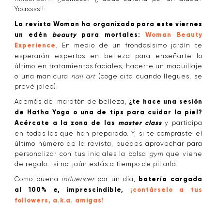
Yaassss!!
La revista Woman ha organizado para este viernes
un edén
beauty
para mortales:
Woman Beauty
Experience
. En medio de un frondosísimo jardín te
esperarán expertos en belleza para enseñarte lo
último en tratamientos faciales, hacerte un maquillaje
o una manicura
nail art
(coge cita cuando llegues, se
prevé jaleo).
Además del maratón de belleza,
¿te hace una sesión
de Hatha Yoga o una de tips para cuidar la piel?
Acércate a la zona de las
master class
y participa
en todas las que han preparado. Y, si te compraste el
último número de la revista, puedes aprovechar para
personalizar con tus iniciales la bolsa
gym
que viene
de regalo… si no, ¡aún estás a tiempo de pillarla!
Como buena
influencer
por un día,
batería cargada
al 100% e, imprescindible,
¡contárselo a tus
followers, a.k.a. amigas!