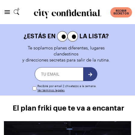
RECIBIR
SECRETOS
¿ESTÁS EN
LA LISTA?
Te soplamos planes diferentes, lugares
clandestinos
y direcciones secretas para salir de la rutina.
Recibiré por email 2 chivatazos a la semana.
Ver términos legales
.
El plan friki que te va a encantar