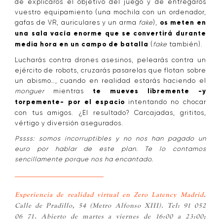
de explicaros el objetivo del juego y de entregaros
vuestro equipamiento (una mochila con un ordenador,
gafas de VR, auriculares y un arma
fake
),
os meten en
una sala vacía enorme que se convertirá durante
media hora en un campo de batalla
(
fake
también).
Lucharás contra drones asesinos, pelearás contra un
ejército de robots, cruzarás pasarelas que flotan sobre
un abismo…, cuando en realidad estarás haciendo el
monguer
mientras
te mueves libremente -y
torpemente- por el espacio
intentando no chocar
con tus amigos. ¿El resultado? Carcajadas, grititos,
vértigo y diversión asegurados.
Pssss: somos incorruptibles y no nos han pagado un
euro por hablar de este plan. Te lo contamos
sencillamente porque nos ha encantado.
Experiencia de realidad virtual en Zero Latency Madrid
.
Calle de Pradillo, 54 (Metro Alfonso XIII). Tel: 91 052
06 71. Abierto de martes a viernes de 16:00 a 23:00;