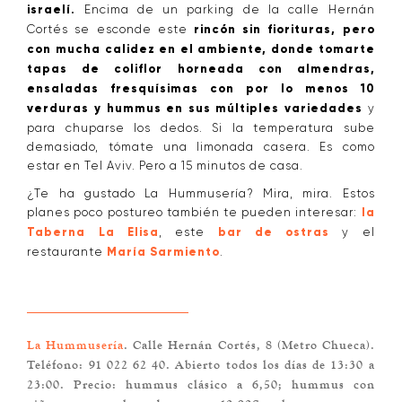
israelí.
Encima de un parking de la calle Hernán
Cortés se esconde este
rincón sin fiorituras, pero
con mucha calidez en el ambiente, donde tomarte
tapas de coliflor horneada con almendras,
ensaladas fresquísimas con por lo menos 10
verduras y hummus en sus múltiples variedades
y
para chuparse los dedos. Si la temperatura sube
demasiado, tómate una limonada casera. Es como
estar en Tel Aviv. Pero a 15 minutos de casa.
¿Te ha gustado La Hummusería? Mira, mira. Estos
planes poco postureo también te pueden interesar:
la
Taberna La Elisa
, este
bar de ostras
y el
restaurante
María Sarmiento
.
La Hummusería
. Calle Hernán Cortés, 8 (Metro Chueca).
Teléfono: 91 022 62 40. Abierto todos los días de 13:30 a
23:00. Precio: hummus clásico a 6,50; hummus con