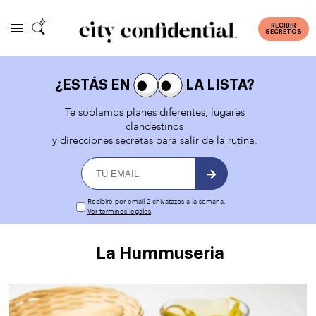
RECIBIR
SECRETOS
¿ESTÁS EN
LA LISTA?
Te soplamos planes diferentes, lugares
clandestinos
y direcciones secretas para salir de la rutina.
Recibiré por email 2 chivatazos a la semana.
Ver términos legales
.
La Hummuseria