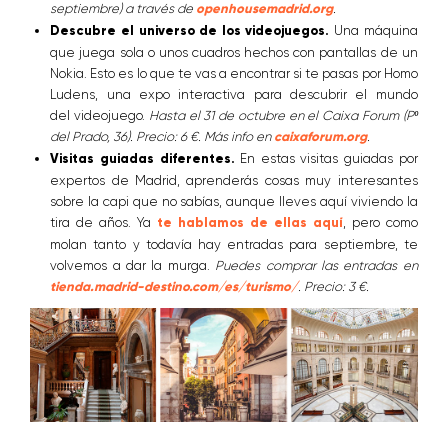
septiembre) a través de
openhousemadrid.org
.
Descubre el universo de los videojuegos.
Una máquina
que juega sola o unos cuadros hechos con pantallas de un
Nokia. Esto es lo que te vas a encontrar si te pasas por Homo
Ludens, una expo interactiva para descubrir el mundo
del videojuego.
Hasta el 31 de octubre en el Caixa Forum (Pº
del Prado, 36). Precio: 6 €. Más info en
caixaforum.org
.
Visitas guiadas diferentes.
En estas visitas guiadas por
expertos de Madrid, aprenderás cosas muy interesantes
sobre la capi que no sabías, aunque lleves aquí viviendo la
tira de años. Ya
te hablamos de ellas aquí
, pero como
molan tanto y todavía hay entradas para septiembre, te
volvemos a dar la murga.
Puedes comprar las entradas en
tienda.madrid-destino.com/es/turismo/
. Precio: 3 €.