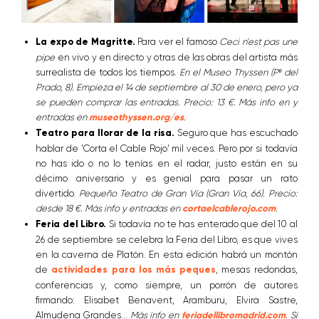
La expo de Magritte.
Para ver el famoso
Ceci n'est pas une
pipe
en vivo y en directo y otras de las obras del artista más
surrealista de todos los tiempos.
En el Museo Thyssen (Pº del
Prado, 8). Empieza el 14 de septiembre al 30 de enero, pero ya
se pueden comprar las entradas. Precio: 13 €. Más info en y
entradas en
museothyssen.org/es
.
Teatro para llorar de la risa.
Seguro que has escuchado
hablar de 'Corta el Cable Rojo' mil veces. Pero por si todavía
no has ido o no lo tenías en el radar, justo están en su
décimo aniversario y es genial para pasar un rato
divertido.
Pequeño Teatro de Gran Vía (Gran Vía, 66). Precio:
desde 18 €. Más info y entradas en
cortaelcablerojo.com
.
Feria del Libro.
Si todavía no te has enterado que del 10 al
26 de septiembre se celebra la Feria del Libro, es que vives
en la caverna de Platón. En esta edición habrá un montón
de
actividades para los más peques
, mesas redondas,
conferencias y, como siempre, un porrón de autores
firmando: Elisabet Benavent, Aramburu, Elvira Sastre,
Almudena Grandes...
Más info en
feriadellibromadrid.com
. Si