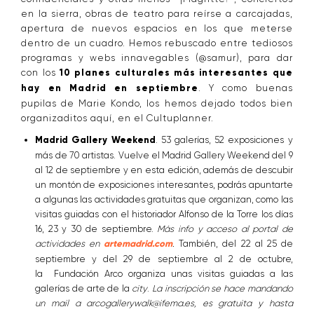
en la sierra, obras de teatro para reírse a carcajadas,
apertura de nuevos espacios en los que meterse
dentro de un cuadro. Hemos rebuscado entre tediosos
programas y webs innavegables (@samur), para dar
con los
10 planes culturales más interesantes que
hay en Madrid en septiembre
. Y como buenas
pupilas de Marie Kondo, los hemos dejado todos bien
organizaditos aquí, en el Cultuplanner.
Madrid Gallery Weekend
. 53 galerías, 52 exposiciones y
más de 70 artistas. Vuelve el Madrid Gallery Weekend del 9
al 12 de septiembre y en esta edición, además de descubir
un montón de exposiciones interesantes, podrás apuntarte
a algunas las actividades gratuitas que organizan, como las
visitas guiadas con el historiador Alfonso de la Torre los días
16, 23 y 30 de septiembre.
Más info y acceso al portal de
actividades en
artemadrid.com
.
También, del 22 al 25 de
septiembre y del 29 de septiembre al 2 de octubre,
la Fundación Arco organiza unas visitas guiadas a las
galerías de arte de la
city
.
La inscripción se hace mandando
un mail a arcogallerywalk@ifema.es, es gratuita y hasta