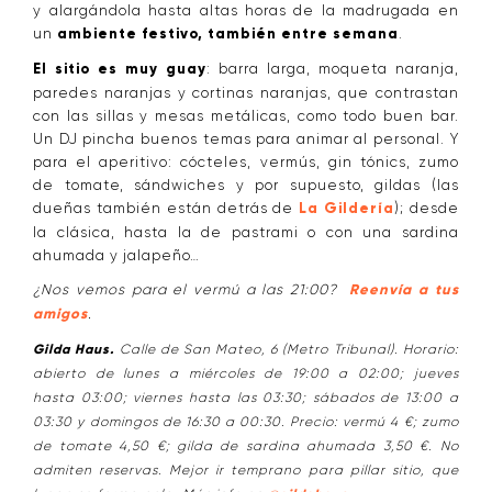
y alargándola hasta altas horas de la madrugada en
un
ambiente festivo, también entre semana
.
El sitio es muy guay
: barra larga, moqueta naranja,
paredes naranjas y cortinas naranjas, que contrastan
con las sillas y mesas metálicas, como todo buen bar.
Un DJ pincha buenos temas para animar al personal. Y
para el aperitivo: cócteles, vermús, gin tónics, zumo
de tomate, sándwiches y por supuesto, gildas (las
dueñas también están detrás de
La Gildería
); desde
la clásica, hasta la de pastrami o con una sardina
ahumada y jalapeño…
¿Nos vemos para el vermú a las 21:00?
Reenvía a tus
amigos
.
Gilda Haus.
Calle de San Mateo, 6 (Metro Tribunal). Horario:
abierto de lunes a miércoles de 19:00 a 02:00; jueves
hasta 03:00; viernes hasta las 03:30; sábados de 13:00 a
03:30 y domingos de 16:30 a 00:30. Precio: vermú 4 €; zumo
de tomate 4,50 €; gilda de sardina ahumada 3,50 €. No
admiten reservas. Mejor ir temprano para pillar sitio, que