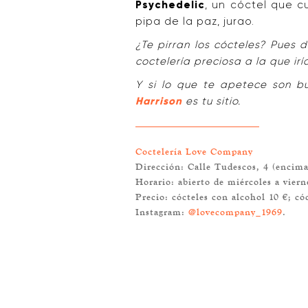
Psychedelic
, un cóctel que c
pipa de la paz, jurao.
¿Te pirran los cócteles? Pues 
coctelería preciosa a la que ir
Y si lo que te apetece son b
Harrison
es tu sitio.
Coctelería Love Company
Dirección: Calle Tudescos, 4 (enci
Horario: abierto de miércoles a viern
Precio: cócteles con alcohol 10 €; có
Instagram:
@lovecompany_1969
.