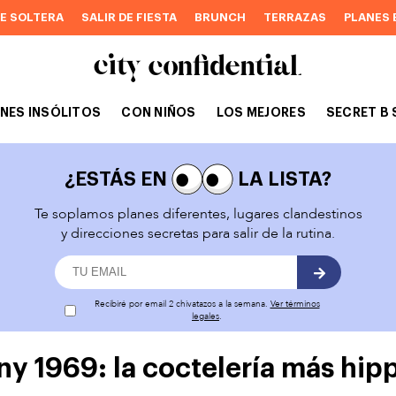
DE SOLTERA
SALIR DE FIESTA
BRUNCH
TERRAZAS
PLANES 
NES INSÓLITOS
CON NIÑOS
LOS MEJORES
SECRET B 
¿ESTÁS EN
LA LISTA?
Te soplamos planes diferentes, lugares clandestinos
y direcciones secretas para salir de la rutina.
Recibiré por email 2 chivatazos a la semana.
Ver términos
legales
.
 1969: la coctelería más hip