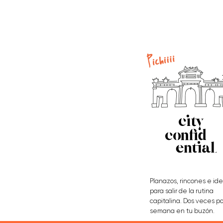
Planazos, rincones e id
para salir de la rutina
capitalina. Dos veces po
semana en tu buzón.