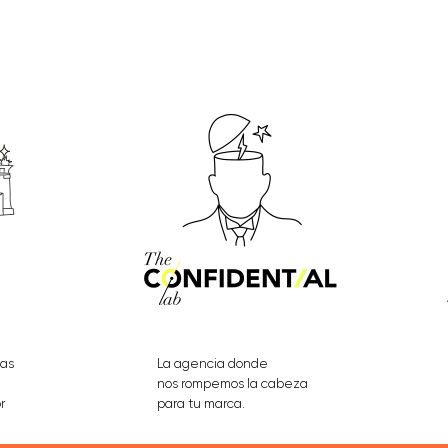
eas
La agencia donde
nos rompemos la cabeza
r
para tu marca.