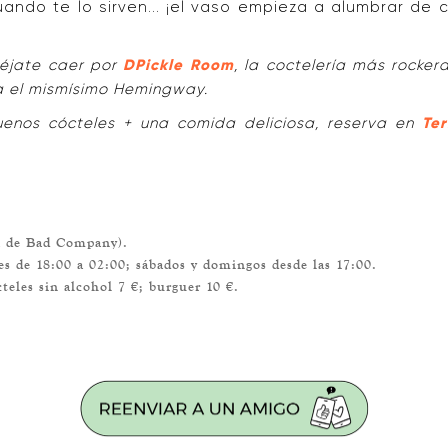
uando te lo sirven... ¡el vaso empieza a alumbrar de c
déjate caer por
DPickle Room
, la coctelería más rocke
ía el mismísimo Hemingway.
uenos cócteles + una comida deliciosa, reserva en
Ter
ma de Bad Company).
es de 18:00 a 02:00; sábados y domingos desde las 17:00.
cteles sin alcohol 7 €; burguer 10 €.