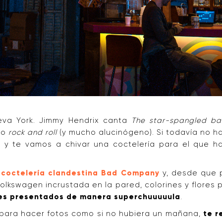
eva York. Jimmy Hendrix canta
The star-spangled ba
ho
rock and roll
(y mucho alucinógeno). Si todavía no h
 y te vamos a chivar una coctelería para el que ha
a
coctelería clandestina Bad Company
y, desde que p
Volkswagen incrustada en la pared, colorines y flores
es presentados de manera superchuuuuula
.
l para hacer fotos como si no hubiera un mañana,
te r